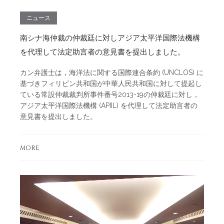
ニュース
南シナ海仲裁の仲裁廷に対しアジア太平洋国際法機構
を代理して法定助言者の意見書を提出しました。
カン弁護士は，海洋法に関する国際連合条約 (UNCLOS) に
基づきフィリピン共和国が中華人民共和国に対して提起し
ている常設仲裁裁判所事件番号2013-19の仲裁廷に対し，
アジア太平洋国際法機構 (APIIL) を代理して法定助言者の
意見書を提出しました。
MORE